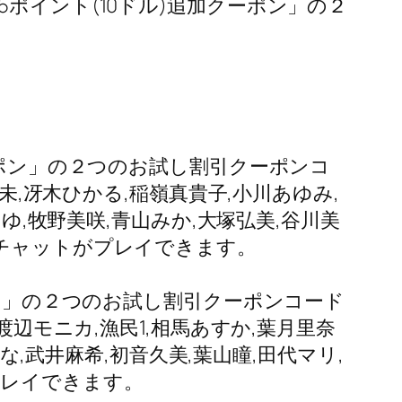
ポイント(10ドル)追加クーポン」の２
ーポン」の２つのお試し割引クーポンコ
未,冴木ひかる,稲嶺真貴子,小川あゆみ,
ゆ,牧野美咲,青山みか,大塚弘美,谷川美
ブチャットがプレイできます。
ポン」の２つのお試し割引クーポンコード
渡辺モニカ,漁民1,相馬あすか,葉月里奈
な,武井麻希,初音久美,葉山瞳,田代マリ,
プレイできます。