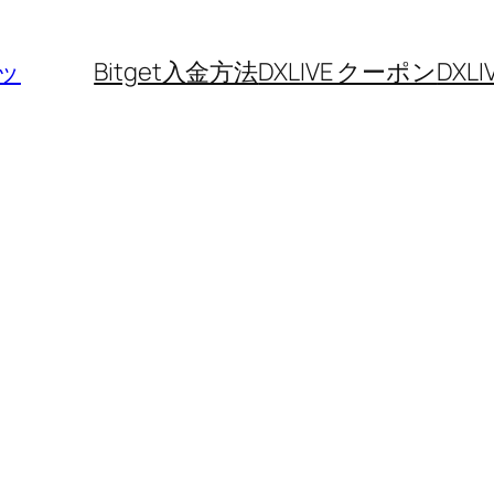
ッ
Bitget入金方法
DXLIVE クーポン
DXL