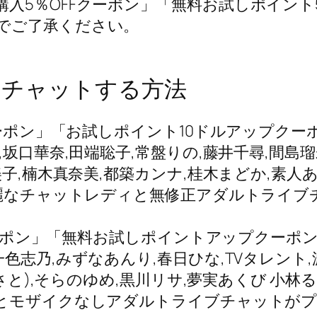
入5％OFFクーポン」「無料お試しポイント5
でご了承ください。
ってチャットする方法
引クーポン」「お試しポイント10ドルアップク
坂口華奈,田端聡子,常盤りの,藤井千尋,間島瑠
子,楠木真奈美,都築カンナ,桂木まどか,素人あ
綺麗なチャットレディと無修正アダルトライ
FFクーポン」「無料お試しポイントアップクー
色志乃,みずなあんり,春日ひな,TVタレント,
さと),そらのゆめ,黒川リサ,夢実あくび 小林る
)とモザイクなしアダルトライブチャットが