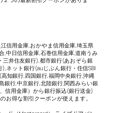
の２つの最新割引クーポンがありま
之江信用金庫,おかやま信用金庫,埼玉県
合,中日信用金庫,石巻信用金庫,道南うみ
・三井住友銀行),都市銀行(あおぞら銀
ネット銀行(auじぶん銀行・住信SBI
(高知銀行,四国銀行,福岡中央銀行,沖縄
島銀行,中京銀行,北陸銀行,関西みらい銀
、信用金庫）から銀行振込(銀行送金)
つのお得な割引クーポンが使えます。