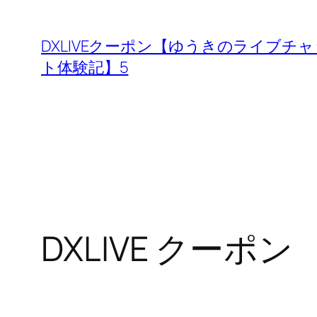
内
容
DXLIVEクーポン【ゆうきのライブチャ
を
ト体験記】5
ス
キ
ッ
プ
DXLIVE クーポン