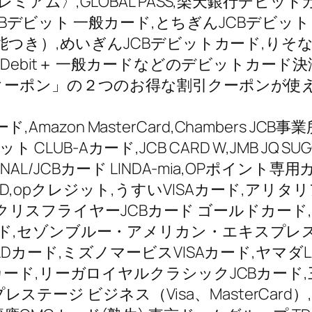
アム〉,GLOBAL PASS,楽天銀行デビットカ
7JCBデビット 一般カード,とちぎんJCBデビ
能つき）,めいぎんJCBデビットカード,りそな
,Debit＋ 一般カードなどのデビットカード
クーポン」の２つのお得な割引クーポンが使
,Amazon MasterCard,Chambers JC
ット CLUB-Aカード,JCB CARD W,JMB JQ
NAL/JCBカード LINDA-mia,OPポイント専用カード
 CARD,opクレジット,うすいVISAカード,ア
RD,クリスフライヤーJCBカード ゴールドカ
,セゾンブルー・アメリカン・エキスプレス(
Dカード,ミズノマービスVISAカード,ヤマダL
カード,リーガロイヤルクラシックJCBカード
ルドプレステージ ビジネス（Visa、MasterC