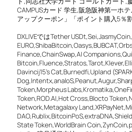
ド,同志社大学カード ゴールドカード,
CAMPUSカード 学生,阪急阪神第一ホテ
アップクーポン」「ポイント購入5％
DXLIVEではTether USDt,Sei,JasmyCoin,S
EURO,ShibaBitcoin,Oasys,BUBCAT,Orbs,
Finance,ChainSwap,AI Companions,Quic
Bitcoin,Fluence,Stratos,Tarot,Klever,
Davincij15’s Cat,Burnedfi,Upland (SPA
Dog,Intentx,analoS,Peanut,Augur,Shar
Token,Morpheus Labs,Kromatika,OneFin
Token,ROD.AI,Hot Cross,Blocto Token,
Network,Metagalaxy Land,XRPayNet,Mis
DAO,Rublix,BitcoinPoS,extraDNA,Shiel
State Token,WorldBrain Coin,Z