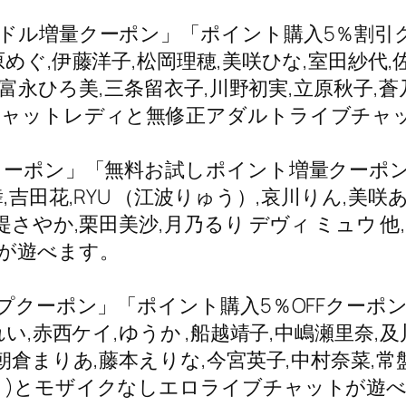
0ドル増量クーポン」「ポイント購入5％割
めぐ,伊藤洋子,松岡理穂,美咲ひな,室田紗代,
☆,富永ひろ美,三条留衣子,川野初実,立原秋子,蒼
なチャットレディと無修正アダルトライブチャ
Fクーポン」「無料お試しポイント増量クー
吉田花,RYU （江波りゅう）,哀川りん,美咲あず
堤さやか,栗田美沙,月乃るり デヴィ ミュウ 
が遊べます。
アップクーポン」「ポイント購入5％OFFクー
れい,赤西ケイ,ゆうか ,船越靖子,中嶋瀬里奈,
朝倉まりあ,藤本えりな,今宮英子,中村奈菜,常
ト)とモザイクなしエロライブチャットが遊