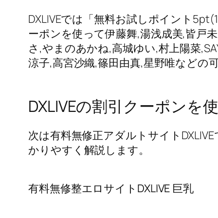
DXLIVEでは「無料お試しポイント5p
ーポンを使って伊藤舞,湯浅成美,皆戸未
さ,やまのあかね,高城ゆい,村上陽菜,SA
涼子,高宮沙織,篠田由真,星野唯など
DXLIVEの割引クーポンを
次は有料無修正アダルトサイトDXLI
かりやすく解説します。
有料無修整エロサイトDXLIVE 巨乳