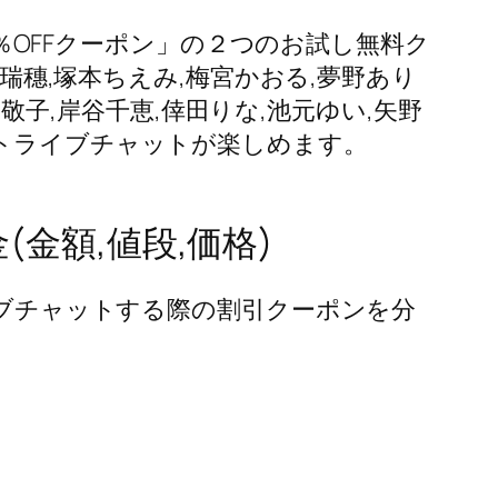
5％OFFクーポン」の２つのお試し無料ク
谷瑞穗,塚本ちえみ,梅宮かおる,夢野あり
山敬子,岸谷千恵,倖田りな,池元ゆい,矢野
ルトライブチャットが楽しめます。
金額,値段,価格)
イブチャットする際の割引クーポンを分