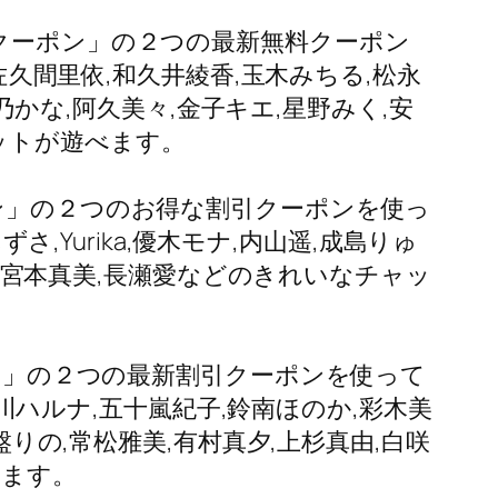
引クーポン」の２つの最新無料クーポン
佐久間里依,和久井綾香,玉木みちる,松永
乃かな,阿久美々,金子キエ,星野みく,安
ットが遊べます。
ポン」の２つのお得な割引クーポンを使っ
さ,Yurika,優木モナ,内山遥,成島りゅ
他,宮本真美,長瀬愛などのきれいなチャッ
ポン」の２つの最新割引クーポンを使って
及川ハルナ,五十嵐紀子,鈴南ほのか,彩木美
盤りの,常松雅美,有村真夕,上杉真由,白咲
べます。