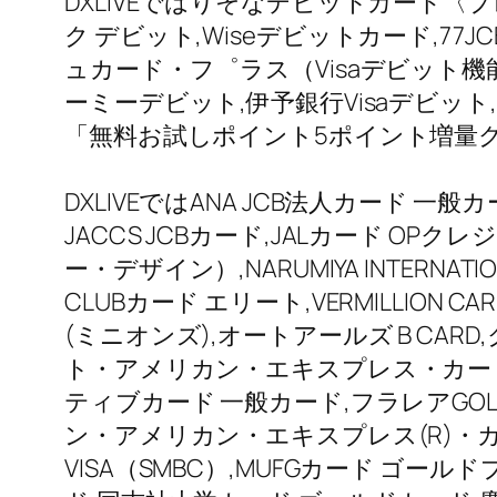
DXLIVEではりそなデビットカード〈プレミ
ク デビット,Wiseデビットカード,7
ュカード・フ゜ラス（Visaデビット機
ーミーデビット,伊予銀行Visaデビット
「無料お試しポイント5ポイント増量
DXLIVEではANA JCB法人カード 一般カード
JACCS JCBカード,JALカード OPクレジ
ー・デザイン）,NARUMIYA INTERNATIO
CLUBカード エリート,VERMILLION
(ミニオンズ),オートアールズ B CA
ト・アメリカン・エキスプレス・カード
ティブカード 一般カード,フラレアGOL
ン・アメリカン・エキスプレス(R)・
VISA（SMBC）,MUFGカード ゴー